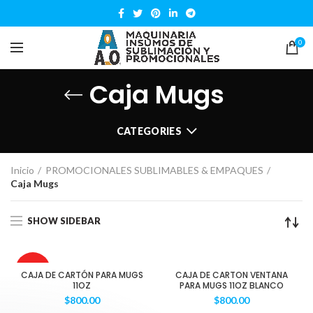
0
Caja Mugs
CATEGORIES
Inicio
PROMOCIONALES SUBLIMABLES & EMPAQUES
Caja Mugs
SHOW SIDEBAR
AGOTAD
CAJA DE CARTÓN PARA MUGS
CAJA DE CARTON VENTANA
O
11OZ
PARA MUGS 11OZ BLANCO
$
800.00
$
800.00