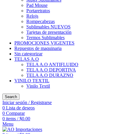
Pad Mouse
Portaretratos
Relojs
Rompecabezas
Sublimables NUEVOS
Tarjetas de presentación
Termos Sublimables
PROMOCIONES VIGENTES
Repuestos de maquinaria
Sin categorizar
TELAS A.O
TELA A.O ANTIFLUIDO
TELA A.O DEPORTIVA
TELA A.O DURAZNO
VINILO TEXTIL
Vinilo Textil
Search
Iniciar sesión / Registrarse
0
Lista de deseos
0
Comparar
0
items
/
$
0.00
Menu