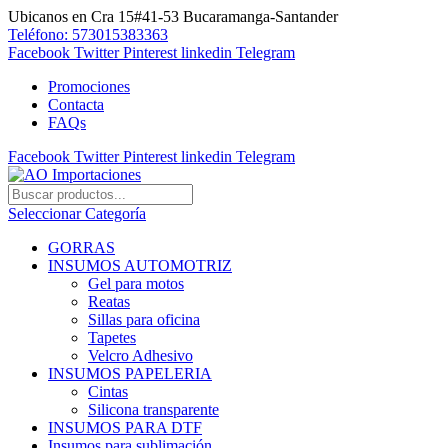
Ubicanos en Cra 15#41-53 Bucaramanga-Santander
Teléfono: 573015383363
Facebook
Twitter
Pinterest
linkedin
Telegram
Promociones
Contacta
FAQs
Facebook
Twitter
Pinterest
linkedin
Telegram
Seleccionar Categoría
GORRAS
INSUMOS AUTOMOTRIZ
Gel para motos
Reatas
Sillas para oficina
Tapetes
Velcro Adhesivo
INSUMOS PAPELERIA
Cintas
Silicona transparente
INSUMOS PARA DTF
Insumos para sublimación