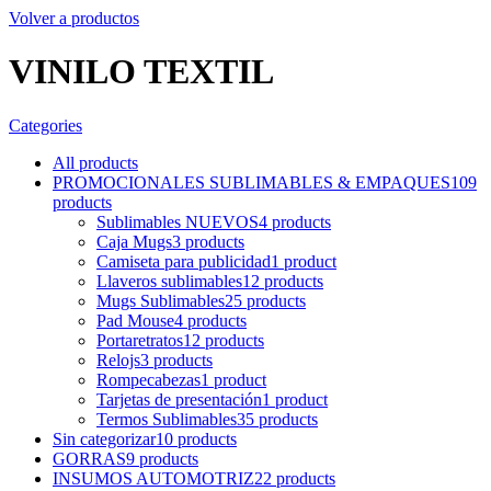
Volver a productos
VINILO TEXTIL
Categories
All
products
PROMOCIONALES SUBLIMABLES & EMPAQUES
109
products
Sublimables NUEVOS
4
products
Caja Mugs
3
products
Camiseta para publicidad
1
product
Llaveros sublimables
12
products
Mugs Sublimables
25
products
Pad Mouse
4
products
Portaretratos
12
products
Relojs
3
products
Rompecabezas
1
product
Tarjetas de presentación
1
product
Termos Sublimables
35
products
Sin categorizar
10
products
GORRAS
9
products
INSUMOS AUTOMOTRIZ
22
products