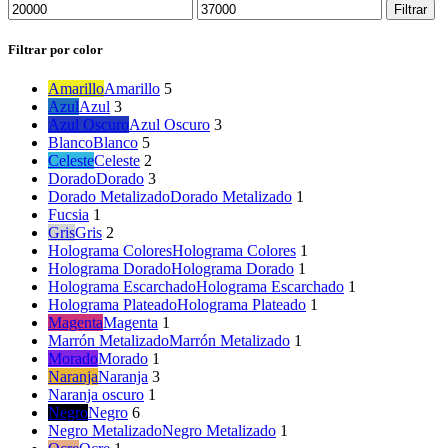
Filtrar
Filtrar por color
Amarillo
Amarillo
5
Azul
Azul
3
Azul Oscuro
Azul Oscuro
3
Blanco
Blanco
5
Celeste
Celeste
2
Dorado
Dorado
3
Dorado Metalizado
Dorado Metalizado
1
Fucsia
1
Gris
Gris
2
Holograma Colores
Holograma Colores
1
Holograma Dorado
Holograma Dorado
1
Holograma Escarchado
Holograma Escarchado
1
Holograma Plateado
Holograma Plateado
1
Magenta
Magenta
1
Marrón Metalizado
Marrón Metalizado
1
Morado
Morado
1
Naranja
Naranja
3
Naranja oscuro
1
Negro
Negro
6
Negro Metalizado
Negro Metalizado
1