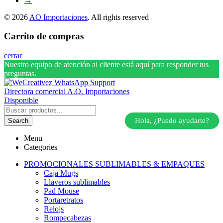
→
© 2026
AO Importaciones
. All rights reserved
Carrito de compras
cerrar
Nuestro equipo de atención al cliente está aquí para responder tus
preguntas.
Directora comercial A.O. Importaciones
Disponible
Hola, ¿Puedo ayudarte?
Search
Menu
Categories
PROMOCIONALES SUBLIMABLES & EMPAQUES
Caja Mugs
Llaveros sublimables
Pad Mouse
Portaretratos
Relojs
Rompecabezas