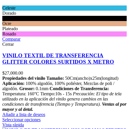
Celeste
Dorado
Negro
Ocre
Plateado
Rosado
Comparar
Cerrar
VINILO TEXTIL DE TRANSFERENCIA
GLITTER COLORES SURTIDOS X METRO
$
27,000.00
Propiedades del vinilo
Tamaño:
50Cm(ancho)x25m(longitud)
Aplicación:
100% algodón, 100% poliéster, Mezclas de poli /
algodón.
Grosor:
0.1mm
Condiciones de Transferencia:
Temperatura: 160°C Tiempo:10s - 15s
Precaución: El tipo de tela
utilizado en la aplicación del vinilo genera cambios en las
condiciones de transferencia (Tiempo y Temperatura).
Ventas al por
mayor y al detal.
Añadir a lista de deseos
Seleccionar opciones
Vista rápida