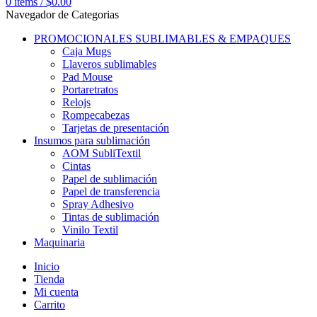
0
items
/
$
0.00
Navegador de Categorias
PROMOCIONALES SUBLIMABLES & EMPAQUES
Caja Mugs
Llaveros sublimables
Pad Mouse
Portaretratos
Relojs
Rompecabezas
Tarjetas de presentación
Insumos para sublimación
AOM SubliTextil
Cintas
Papel de sublimación
Papel de transferencia
Spray Adhesivo
Tintas de sublimación
Vinilo Textil
Maquinaria
Inicio
Tienda
Mi cuenta
Carrito