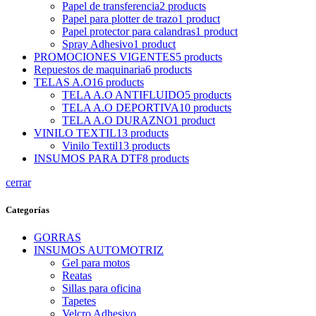
Papel de transferencia
2
products
Papel para plotter de trazo
1
product
Papel protector para calandras
1
product
Spray Adhesivo
1
product
PROMOCIONES VIGENTES
5
products
Repuestos de maquinaria
6
products
TELAS A.O
16
products
TELA A.O ANTIFLUIDO
5
products
TELA A.O DEPORTIVA
10
products
TELA A.O DURAZNO
1
product
VINILO TEXTIL
13
products
Vinilo Textil
13
products
INSUMOS PARA DTF
8
products
cerrar
Categorías
GORRAS
INSUMOS AUTOMOTRIZ
Gel para motos
Reatas
Sillas para oficina
Tapetes
Velcro Adhesivo