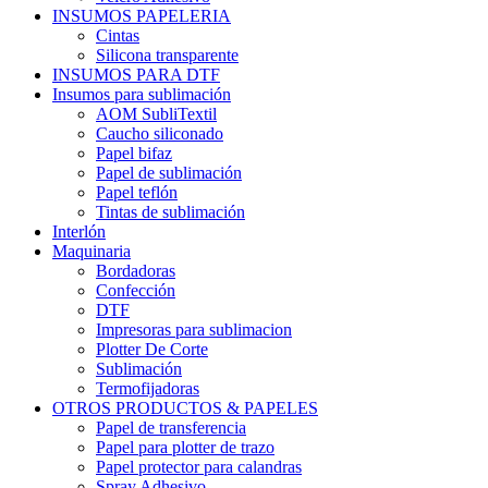
INSUMOS PAPELERIA
Cintas
Silicona transparente
INSUMOS PARA DTF
Insumos para sublimación
AOM SubliTextil
Caucho siliconado
Papel bifaz
Papel de sublimación
Papel teflón
Tintas de sublimación
Interlón
Maquinaria
Bordadoras
Confección
DTF
Impresoras para sublimacion
Plotter De Corte
Sublimación
Termofijadoras
OTROS PRODUCTOS & PAPELES
Papel de transferencia
Papel para plotter de trazo
Papel protector para calandras
Spray Adhesivo