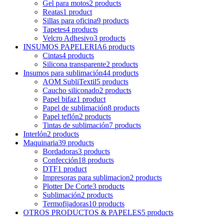
Gel para motos
2
products
Reatas
1
product
Sillas para oficina
9
products
Tapetes
4
products
Velcro Adhesivo
3
products
INSUMOS PAPELERIA
6
products
Cintas
4
products
Silicona transparente
2
products
Insumos para sublimación
44
products
AOM SubliTextil
5
products
Caucho siliconado
2
products
Papel bifaz
1
product
Papel de sublimación
8
products
Papel teflón
2
products
Tintas de sublimación
7
products
Interlón
2
products
Maquinaria
39
products
Bordadoras
3
products
Confección
18
products
DTF
1
product
Impresoras para sublimacion
2
products
Plotter De Corte
3
products
Sublimación
2
products
Termofijadoras
10
products
OTROS PRODUCTOS & PAPELES
5
products