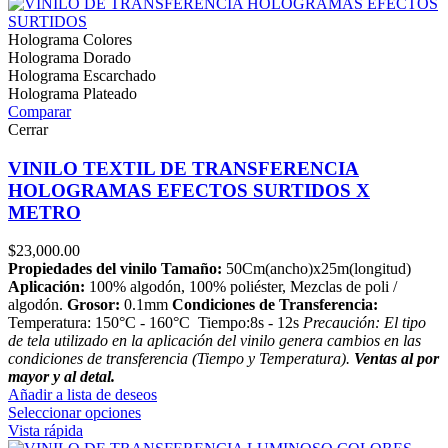
Holograma Colores
Holograma Dorado
Holograma Escarchado
Holograma Plateado
Comparar
Cerrar
VINILO TEXTIL DE TRANSFERENCIA
HOLOGRAMAS EFECTOS SURTIDOS X
METRO
$
23,000.00
Propiedades del vinilo
Tamaño:
50Cm(ancho)x25m(longitud)
Aplicación:
100% algodón, 100% poliéster, Mezclas de poli /
algodón.
Grosor:
0.1mm
Condiciones de Transferencia:
Temperatura: 150°C - 160°C Tiempo:8s - 12s
Precaución: El tipo
de tela utilizado en la aplicación del vinilo genera cambios en las
condiciones de transferencia (Tiempo y Temperatura).
Ventas al por
mayor y al detal.
Añadir a lista de deseos
Seleccionar opciones
Vista rápida