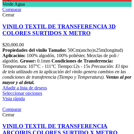
Verde Agua
Comparar
Cerrar
VINILO TEXTIL DE TRANSFERENCIA 3D
COLORES SURTIDOS X METRO
$
20,000.00
Propiedades del vinilo
Tamaño:
50Cm(ancho)x25m(longitud)
Aplicación:
100% algodón, 100% poliéster, Mezclas de poli /
algodón.
Grosor:
0.1mm
Condiciones de Transferencia:
Temperatura: 107°C - 111°C Tiempo:12s - 15s
Precaución: El tipo
de tela utilizado en la aplicación del vinilo genera cambios en las
condiciones de transferencia (Tiempo y Temperatura).
Ventas al por
mayor y al detal.
Añadir a lista de deseos
Seleccionar opciones
Vista rápida
Comparar
Cerrar
VINILO TEXTIL DE TRANSFERENCIA
ARCOIRIS COLORES SURTIDO X METRO