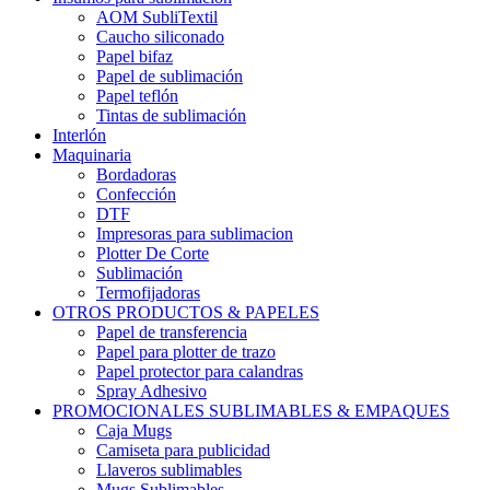
AOM SubliTextil
Caucho siliconado
Papel bifaz
Papel de sublimación
Papel teflón
Tintas de sublimación
Interlón
Maquinaria
Bordadoras
Confección
DTF
Impresoras para sublimacion
Plotter De Corte
Sublimación
Termofijadoras
OTROS PRODUCTOS & PAPELES
Papel de transferencia
Papel para plotter de trazo
Papel protector para calandras
Spray Adhesivo
PROMOCIONALES SUBLIMABLES & EMPAQUES
Caja Mugs
Camiseta para publicidad
Llaveros sublimables
Mugs Sublimables