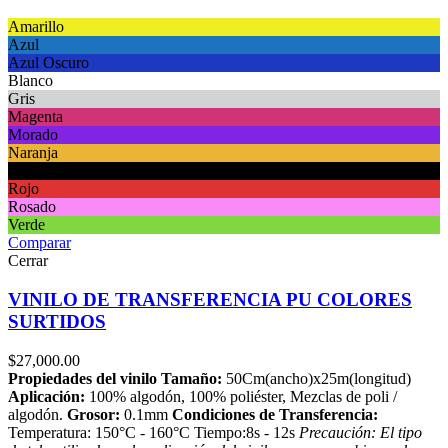
Amarillo
Azul
Azul Oscuro
Blanco
Gris
Magenta
Morado
Naranja
Negro
Rojo
Rosado
Verde
Comparar
Cerrar
VINILO DE TRANSFERENCIA PU COLORES
SURTIDOS
$
27,000.00
Propiedades del vinilo
Tamaño:
50Cm(ancho)x25m(longitud)
Aplicación:
100% algodón, 100% poliéster, Mezclas de poli /
algodón.
Grosor:
0.1mm
Condiciones de Transferencia:
Temperatura: 150°C - 160°C Tiempo:8s - 12s
Precaución: El tipo