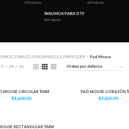
5
Products
6
Products
INSUMOS PARA DTF
8
Products
ROMOCIONALES SUBLIMABLES & EMPAQUES
Pad Mouse
9
24
36
D MOUSE CIRCULAR 5MM
PAD MOUSE CORAZÓN 
$
4,600.00
$
4,600.00
MOUSE RECTANGULAR 5MM