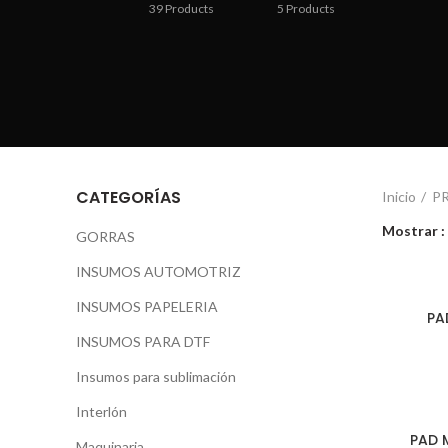
39
Products
5
Products
CATEGORÍAS
Inicio
P
Mostrar
GORRAS
INSUMOS AUTOMOTRIZ
INSUMOS PAPELERIA
PA
INSUMOS PARA DTF
Insumos para sublimación
Interlón
PAD 
Maquinaria