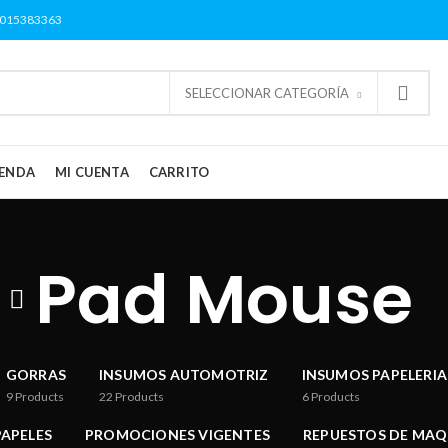
3015383363
SELECCIONAR CATEGORÍA
IENDA
MI CUENTA
CARRITO
Pad Mouse
GORRAS
INSUMOS AUTOMOTRIZ
INSUMOS PAPELERIA
9
Products
22
Products
6
Products
APELES
PROMOCIONES VIGENTES
REPUESTOS DE MAQ