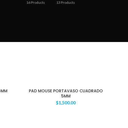
16
Products
13
Products
5MM
PAD MOUSE PORTAVASO CUADRADO
5MM
$
1,500.00