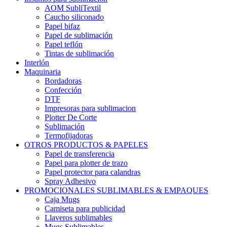
AOM SubliTextil
Caucho siliconado
Papel bifaz
Papel de sublimación
Papel teflón
Tintas de sublimación
Interlón
Maquinaria
Bordadoras
Confección
DTF
Impresoras para sublimacion
Plotter De Corte
Sublimación
Termofijadoras
OTROS PRODUCTOS & PAPELES
Papel de transferencia
Papel para plotter de trazo
Papel protector para calandras
Spray Adhesivo
PROMOCIONALES SUBLIMABLES & EMPAQUES
Caja Mugs
Camiseta para publicidad
Llaveros sublimables
Mugs Sublimables