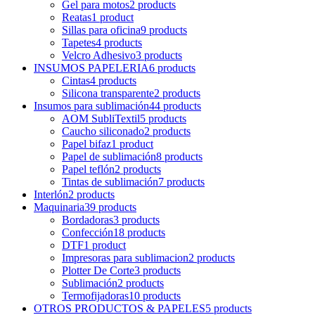
Gel para motos
2
products
Reatas
1
product
Sillas para oficina
9
products
Tapetes
4
products
Velcro Adhesivo
3
products
INSUMOS PAPELERIA
6
products
Cintas
4
products
Silicona transparente
2
products
Insumos para sublimación
44
products
AOM SubliTextil
5
products
Caucho siliconado
2
products
Papel bifaz
1
product
Papel de sublimación
8
products
Papel teflón
2
products
Tintas de sublimación
7
products
Interlón
2
products
Maquinaria
39
products
Bordadoras
3
products
Confección
18
products
DTF
1
product
Impresoras para sublimacion
2
products
Plotter De Corte
3
products
Sublimación
2
products
Termofijadoras
10
products
OTROS PRODUCTOS & PAPELES
5
products