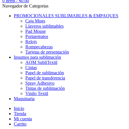
0
items
/
$
0.00
Navegador de Categorias
PROMOCIONALES SUBLIMABLES & EMPAQUES
Caja Mugs
Llaveros sublimables
Pad Mouse
Portaretratos
Relojs
Rompecabezas
Tarjetas de presentación
Insumos para sublimación
AOM SubliTextil
Cintas
Papel de sublimación
Papel de transferencia
Spray Adhesivo
Tintas de sublimación
Vinilo Textil
Maquinaria
Inicio
Tienda
Mi cuenta
Carrito