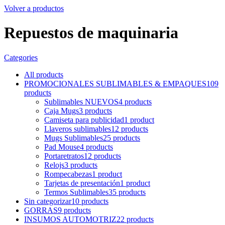
Volver a productos
Repuestos de maquinaria
Categories
All
products
PROMOCIONALES SUBLIMABLES & EMPAQUES
109
products
Sublimables NUEVOS
4
products
Caja Mugs
3
products
Camiseta para publicidad
1
product
Llaveros sublimables
12
products
Mugs Sublimables
25
products
Pad Mouse
4
products
Portaretratos
12
products
Relojs
3
products
Rompecabezas
1
product
Tarjetas de presentación
1
product
Termos Sublimables
35
products
Sin categorizar
10
products
GORRAS
9
products
INSUMOS AUTOMOTRIZ
22
products