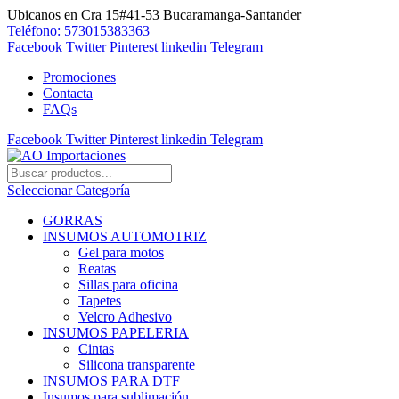
Ubicanos en Cra 15#41-53 Bucaramanga-Santander
Teléfono: 573015383363
Facebook
Twitter
Pinterest
linkedin
Telegram
Promociones
Contacta
FAQs
Facebook
Twitter
Pinterest
linkedin
Telegram
Seleccionar Categoría
GORRAS
INSUMOS AUTOMOTRIZ
Gel para motos
Reatas
Sillas para oficina
Tapetes
Velcro Adhesivo
INSUMOS PAPELERIA
Cintas
Silicona transparente
INSUMOS PARA DTF
Insumos para sublimación