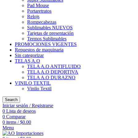
Pad Mouse
Portaretratos
Relojs
Rompecabezas
Sublimables NUEVOS
Tarjetas de presentación
Termos Sublimables
PROMOCIONES VIGENTES
Repuestos de maquinaria
Sin categorizar
TELAS A.O
TELA A.O ANTIFLUIDO
TELA A.O DEPORTIVA
TELA A.O DURAZNO
VINILO TEXTIL
Vinilo Textil
Search
Iniciar sesión / Registrarse
0
Lista de deseos
0
Comparar
0
items
/
$
0.00
Menu