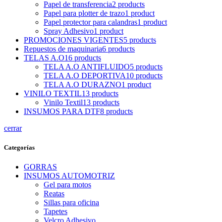
Papel de transferencia
2
products
Papel para plotter de trazo
1
product
Papel protector para calandras
1
product
Spray Adhesivo
1
product
PROMOCIONES VIGENTES
5
products
Repuestos de maquinaria
6
products
TELAS A.O
16
products
TELA A.O ANTIFLUIDO
5
products
TELA A.O DEPORTIVA
10
products
TELA A.O DURAZNO
1
product
VINILO TEXTIL
13
products
Vinilo Textil
13
products
INSUMOS PARA DTF
8
products
cerrar
Categorías
GORRAS
INSUMOS AUTOMOTRIZ
Gel para motos
Reatas
Sillas para oficina
Tapetes
Velcro Adhesivo