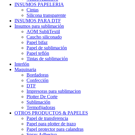
INSUMOS PAPELERIA
Cintas
Silicona transparente
INSUMOS PARA DTF
Insumos para sublimación
AOM SubliTextil
Caucho siliconado
Papel bifaz
Papel de sublimación
Papel teflón
Tintas de sublimación
Interlón
Maquinaria
Bordadoras
Confección
DTF
Impresoras para sublimacion
Plotter De Corte
Sublimación
Termofijadoras
OTROS PRODUCTOS & PAPELES
Papel de transferencia
Papel para plotter de trazo
Papel protector para calandras
Spray Adhesivo