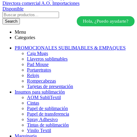
Directora comercial A.O. Importaciones
Disponible
Hola, ¿Puedo ayudarte?
Search
Menu
Categories
PROMOCIONALES SUBLIMABLES & EMPAQUES
Caja Mugs
Llaveros sublimables
Pad Mouse
Portaretratos
Relojs
Rompecabezas
Tarjetas de presentación
Insumos para sublimación
AOM SubliTextil
Cintas
Papel de sublimación
Papel de transferencia
Spray Adhesivo
Tintas de sublimación
Vinilo Textil
Maquinaria