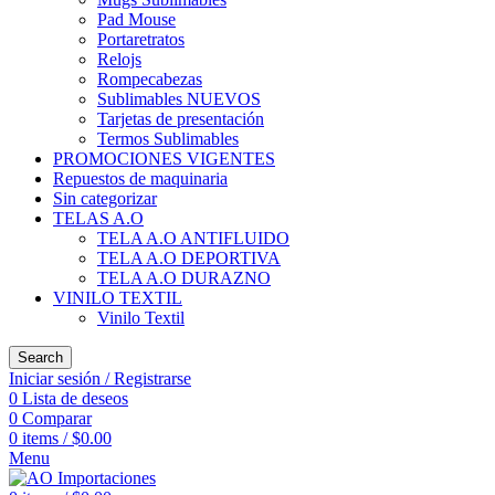
Pad Mouse
Portaretratos
Relojs
Rompecabezas
Sublimables NUEVOS
Tarjetas de presentación
Termos Sublimables
PROMOCIONES VIGENTES
Repuestos de maquinaria
Sin categorizar
TELAS A.O
TELA A.O ANTIFLUIDO
TELA A.O DEPORTIVA
TELA A.O DURAZNO
VINILO TEXTIL
Vinilo Textil
Search
Iniciar sesión / Registrarse
0
Lista de deseos
0
Comparar
0
items
/
$
0.00
Menu