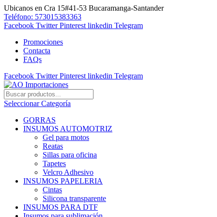
Ubicanos en Cra 15#41-53 Bucaramanga-Santander
Teléfono: 573015383363
Facebook
Twitter
Pinterest
linkedin
Telegram
Promociones
Contacta
FAQs
Facebook
Twitter
Pinterest
linkedin
Telegram
Seleccionar Categoría
GORRAS
INSUMOS AUTOMOTRIZ
Gel para motos
Reatas
Sillas para oficina
Tapetes
Velcro Adhesivo
INSUMOS PAPELERIA
Cintas
Silicona transparente
INSUMOS PARA DTF
Insumos para sublimación