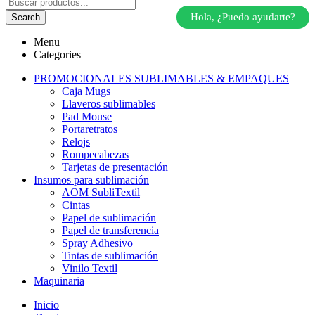
Hola, ¿Puedo ayudarte?
Search
Menu
Categories
PROMOCIONALES SUBLIMABLES & EMPAQUES
Caja Mugs
Llaveros sublimables
Pad Mouse
Portaretratos
Relojs
Rompecabezas
Tarjetas de presentación
Insumos para sublimación
AOM SubliTextil
Cintas
Papel de sublimación
Papel de transferencia
Spray Adhesivo
Tintas de sublimación
Vinilo Textil
Maquinaria
Inicio