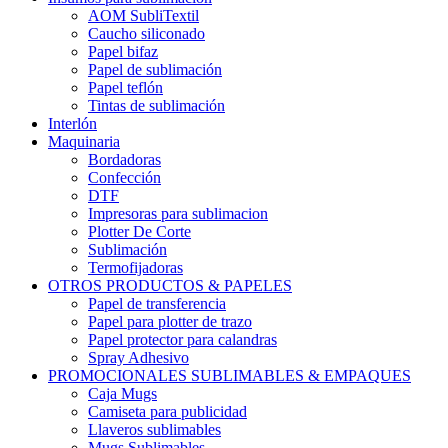
AOM SubliTextil
Caucho siliconado
Papel bifaz
Papel de sublimación
Papel teflón
Tintas de sublimación
Interlón
Maquinaria
Bordadoras
Confección
DTF
Impresoras para sublimacion
Plotter De Corte
Sublimación
Termofijadoras
OTROS PRODUCTOS & PAPELES
Papel de transferencia
Papel para plotter de trazo
Papel protector para calandras
Spray Adhesivo
PROMOCIONALES SUBLIMABLES & EMPAQUES
Caja Mugs
Camiseta para publicidad
Llaveros sublimables
Mugs Sublimables