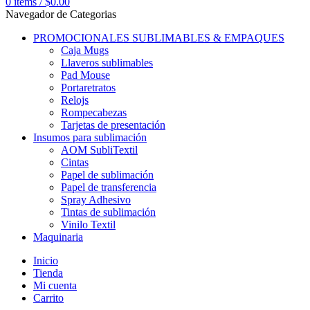
0
items
/
$
0.00
Navegador de Categorias
PROMOCIONALES SUBLIMABLES & EMPAQUES
Caja Mugs
Llaveros sublimables
Pad Mouse
Portaretratos
Relojs
Rompecabezas
Tarjetas de presentación
Insumos para sublimación
AOM SubliTextil
Cintas
Papel de sublimación
Papel de transferencia
Spray Adhesivo
Tintas de sublimación
Vinilo Textil
Maquinaria
Inicio
Tienda
Mi cuenta
Carrito