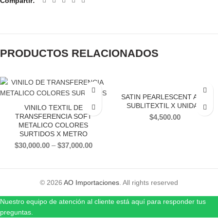
Compartir
PRODUCTOS RELACIONADOS
SATIN PEARLESCENT AOM
SUBLITEXTIL X UNIDAD
VINILO TEXTIL DE
TRANSFERENCIA SOFT
$
4,500.00
METALICO COLORES
SURTIDOS X METRO
$
30,000.00
–
$
37,000.00
© 2026
AO Importaciones
. All rights reserved
Nuestro equipo de atención al cliente está aquí para responder tus
preguntas.