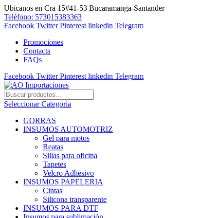
Ubicanos en Cra 15#41-53 Bucaramanga-Santander
Teléfono: 573015383363
Facebook
Twitter
Pinterest
linkedin
Telegram
Promociones
Contacta
FAQs
Facebook
Twitter
Pinterest
linkedin
Telegram
Seleccionar Categoría
GORRAS
INSUMOS AUTOMOTRIZ
Gel para motos
Reatas
Sillas para oficina
Tapetes
Velcro Adhesivo
INSUMOS PAPELERIA
Cintas
Silicona transparente
INSUMOS PARA DTF
Insumos para sublimación