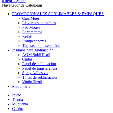
0
items
/
$
0.00
Navegador de Categorias
PROMOCIONALES SUBLIMABLES & EMPAQUES
Caja Mugs
Llaveros sublimables
Pad Mouse
Portaretratos
Relojs
Rompecabezas
Tarjetas de presentación
Insumos para sublimación
AOM SubliTextil
Cintas
Papel de sublimación
Papel de transferencia
Spray Adhesivo
Tintas de sublimación
Vinilo Textil
Maquinaria
Inicio
Tienda
Mi cuenta
Carrito