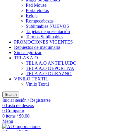
Pad Mouse
Portaretratos
Relojs
Rompecabezas
Sublimables NUEVOS
Tarjetas de presentación
Termos Sublimables
PROMOCIONES VIGENTES
Repuestos de maquinaria
Sin categorizar
TELAS A.O
TELA A.O ANTIFLUIDO
TELA A.O DEPORTIVA
TELA A.O DURAZNO
VINILO TEXTIL
Vinilo Textil
Search
Iniciar sesión / Registrarse
0
Lista de deseos
0
Comparar
0
items
/
$
0.00
Menu