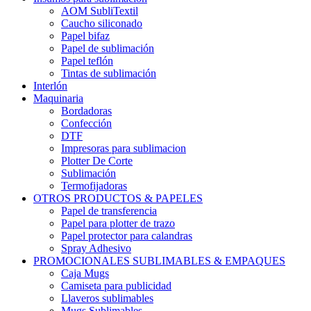
AOM SubliTextil
Caucho siliconado
Papel bifaz
Papel de sublimación
Papel teflón
Tintas de sublimación
Interlón
Maquinaria
Bordadoras
Confección
DTF
Impresoras para sublimacion
Plotter De Corte
Sublimación
Termofijadoras
OTROS PRODUCTOS & PAPELES
Papel de transferencia
Papel para plotter de trazo
Papel protector para calandras
Spray Adhesivo
PROMOCIONALES SUBLIMABLES & EMPAQUES
Caja Mugs
Camiseta para publicidad
Llaveros sublimables
Mugs Sublimables