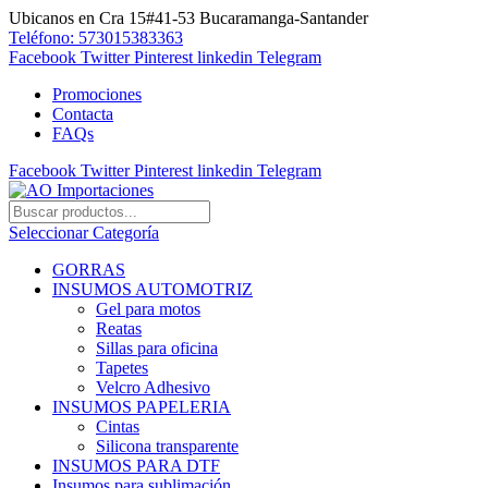
Ubicanos en Cra 15#41-53 Bucaramanga-Santander
Teléfono: 573015383363
Facebook
Twitter
Pinterest
linkedin
Telegram
Promociones
Contacta
FAQs
Facebook
Twitter
Pinterest
linkedin
Telegram
Seleccionar Categoría
GORRAS
INSUMOS AUTOMOTRIZ
Gel para motos
Reatas
Sillas para oficina
Tapetes
Velcro Adhesivo
INSUMOS PAPELERIA
Cintas
Silicona transparente
INSUMOS PARA DTF
Insumos para sublimación