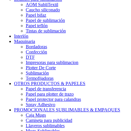
AOM SubliTextil
Caucho siliconado
Papel bifaz
Papel de sublimación
Papel teflón
Tintas de sublimación
Interlón
Maquinaria
Bordadoras
Confección
DTF
Impresoras para sublimacion
Plotter De Corte
Sublimación
Termofijadoras
OTROS PRODUCTOS & PAPELES
Papel de transferencia
Papel para plotter de trazo
Papel protector para calandras
Spray Adhesivo
PROMOCIONALES SUBLIMABLES & EMPAQUES
Caja Mugs
Camiseta para publicidad
Llaveros sublimables
Mugs Sublimables