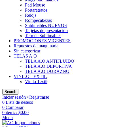
Pad Mouse
Portaretratos
Relojs
Rompecabezas
Sublimables NUEVOS
Tarjetas de presentación
Termos Sublimables
PROMOCIONES VIGENTES
Repuestos de maquinaria
Sin categorizar
TELAS A.O
TELA A.O ANTIFLUIDO
TELA A.O DEPORTIVA
TELA A.O DURAZNO
VINILO TEXTIL
Vinilo Textil
Search
Iniciar sesión / Registrarse
0
Lista de deseos
0
Comparar
0
items
/
$
0.00
Menu