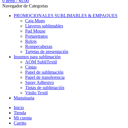
0
items
/
$
0.00
Navegador de Categorias
PROMOCIONALES SUBLIMABLES & EMPAQUES
Caja Mugs
Llaveros sublimables
Pad Mouse
Portaretratos
Relojs
Rompecabezas
Tarjetas de presentación
Insumos para sublimación
AOM SubliTextil
Cintas
Papel de sublimación
Papel de transferencia
Spray Adhesivo
Tintas de sublimación
Vinilo Textil
Maquinaria
Inicio
Tienda
Mi cuenta
Carrito