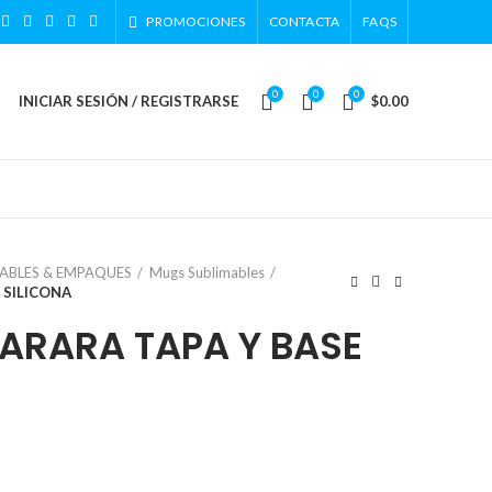
PROMOCIONES
CONTACTA
FAQS
0
0
0
INICIAR SESIÓN / REGISTRARSE
$
0.00
ABLES & EMPAQUES
Mugs Sublimables
 SILICONA
RARA TAPA Y BASE