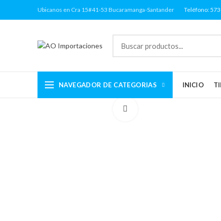
Ubicanos en Cra 15#41-53 Bucaramanga-Santander
Teléfono: 57
NAVEGADOR DE CATEGORIAS
INICIO
T
Click to enlarge