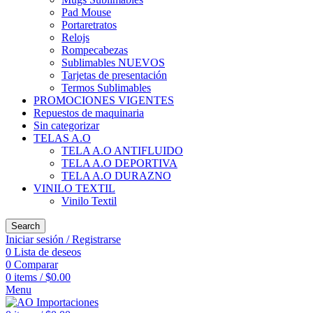
Pad Mouse
Portaretratos
Relojs
Rompecabezas
Sublimables NUEVOS
Tarjetas de presentación
Termos Sublimables
PROMOCIONES VIGENTES
Repuestos de maquinaria
Sin categorizar
TELAS A.O
TELA A.O ANTIFLUIDO
TELA A.O DEPORTIVA
TELA A.O DURAZNO
VINILO TEXTIL
Vinilo Textil
Search
Iniciar sesión / Registrarse
0
Lista de deseos
0
Comparar
0
items
/
$
0.00
Menu