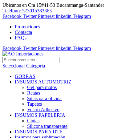
Ubicanos en Cra 15#41-53 Bucaramanga-Santander
Teléfono: 573015383363
Facebook
Twitter
Pinterest
linkedin
Telegram
Promociones
Contacta
FAQs
Facebook
Twitter
Pinterest
linkedin
Telegram
Seleccionar Categoría
GORRAS
INSUMOS AUTOMOTRIZ
Gel para motos
Reatas
Sillas para oficina
Tapetes
Velcro Adhesivo
INSUMOS PAPELERIA
Cintas
Silicona transparente
INSUMOS PARA DTF
Insumos para sublimación