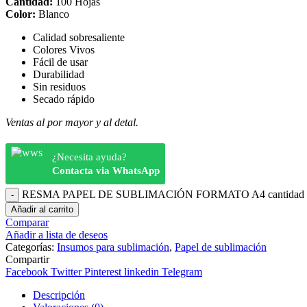
Cantidad:
100 Hojas
Color:
Blanco
Calidad sobresaliente
Colores Vivos
Fácil de usar
Durabilidad
Sin residuos
Secado rápido
Ventas al por mayor y al detal.
¿Necesita ayuda?
Contacta via WhatsApp
RESMA PAPEL DE SUBLIMACIÓN FORMATO A4 cantidad
Añadir al carrito
Comparar
Añadir a lista de deseos
Categorías:
Insumos para sublimación
,
Papel de sublimación
Compartir
Facebook
Twitter
Pinterest
linkedin
Telegram
Descripción