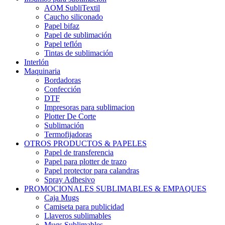
AOM SubliTextil
Caucho siliconado
Papel bifaz
Papel de sublimación
Papel teflón
Tintas de sublimación
Interlón
Maquinaria
Bordadoras
Confección
DTF
Impresoras para sublimacion
Plotter De Corte
Sublimación
Termofijadoras
OTROS PRODUCTOS & PAPELES
Papel de transferencia
Papel para plotter de trazo
Papel protector para calandras
Spray Adhesivo
PROMOCIONALES SUBLIMABLES & EMPAQUES
Caja Mugs
Camiseta para publicidad
Llaveros sublimables
Mugs Sublimables