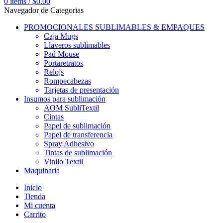
0
items
/
$
0.00
Navegador de Categorias
PROMOCIONALES SUBLIMABLES & EMPAQUES
Caja Mugs
Llaveros sublimables
Pad Mouse
Portaretratos
Relojs
Rompecabezas
Tarjetas de presentación
Insumos para sublimación
AOM SubliTextil
Cintas
Papel de sublimación
Papel de transferencia
Spray Adhesivo
Tintas de sublimación
Vinilo Textil
Maquinaria
Inicio
Tienda
Mi cuenta
Carrito