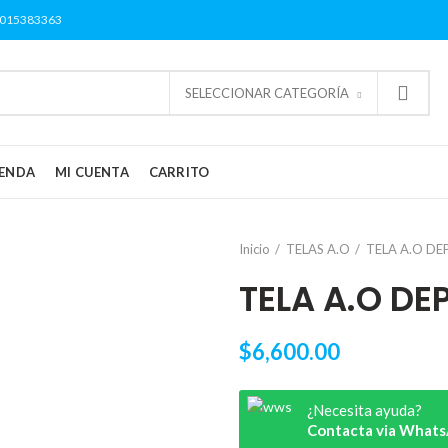
3015383363
SELECCIONAR CATEGORÍA
IENDA
MI CUENTA
CARRITO
Inicio
TELAS A.O
TELA A.O DE
TELA A.O DE
$
6,600.00
¿Necesita ayuda?
Contacta via What