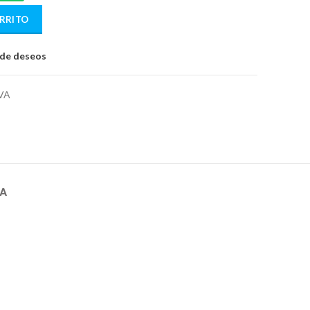
ARRITO
a de deseos
VA
GA