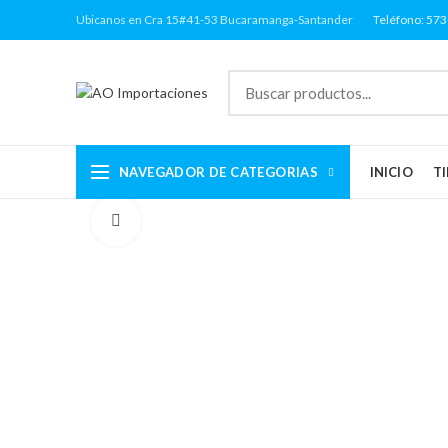
Ubicanos en Cra 15#41-53 Bucaramanga-Santander
Teléfono: 57
NAVEGADOR DE CATEGORIAS
INICIO
T
Click to enlarge