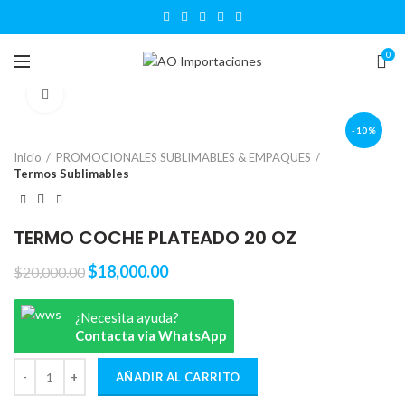
0
Click to enlarge
-10%
Inicio
PROMOCIONALES SUBLIMABLES & EMPAQUES
Termos Sublimables
TERMO COCHE PLATEADO 20 OZ
$
18,000.00
$
20,000.00
¿Necesita ayuda?
Contacta via WhatsApp
AÑADIR AL CARRITO