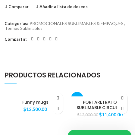
Comparar
Añadir a lista de deseos
Categorías:
PROMOCIONALES SUBLIMABLES & EMPAQUES
,
Termos Sublimables
Compartir
PRODUCTOS RELACIONADOS
-5%
Funny mugs
PORTARETRATO
SUBLIMABLE CIRCULAR
$
12,500.00
AGOTAD
$
11,400.00
$
12,000.00
O