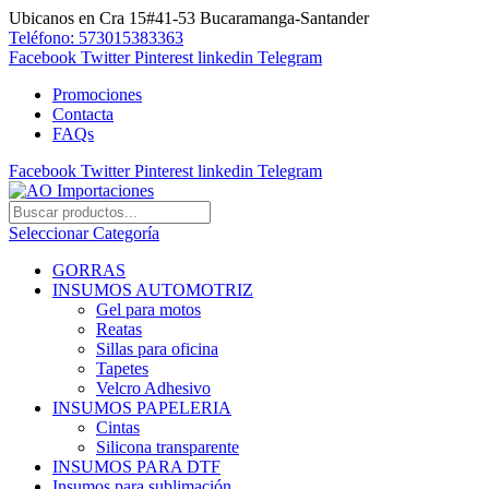
Ubicanos en Cra 15#41-53 Bucaramanga-Santander
Teléfono: 573015383363
Facebook
Twitter
Pinterest
linkedin
Telegram
Promociones
Contacta
FAQs
Facebook
Twitter
Pinterest
linkedin
Telegram
Seleccionar Categoría
GORRAS
INSUMOS AUTOMOTRIZ
Gel para motos
Reatas
Sillas para oficina
Tapetes
Velcro Adhesivo
INSUMOS PAPELERIA
Cintas
Silicona transparente
INSUMOS PARA DTF
Insumos para sublimación