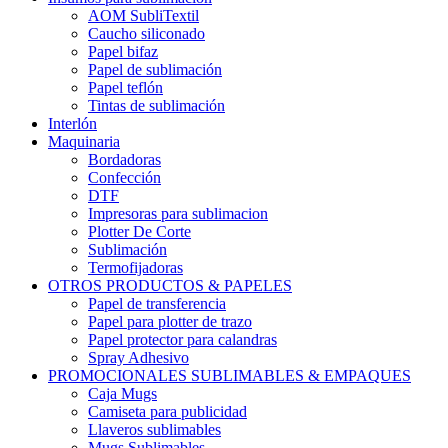
AOM SubliTextil
Caucho siliconado
Papel bifaz
Papel de sublimación
Papel teflón
Tintas de sublimación
Interlón
Maquinaria
Bordadoras
Confección
DTF
Impresoras para sublimacion
Plotter De Corte
Sublimación
Termofijadoras
OTROS PRODUCTOS & PAPELES
Papel de transferencia
Papel para plotter de trazo
Papel protector para calandras
Spray Adhesivo
PROMOCIONALES SUBLIMABLES & EMPAQUES
Caja Mugs
Camiseta para publicidad
Llaveros sublimables
Mugs Sublimables