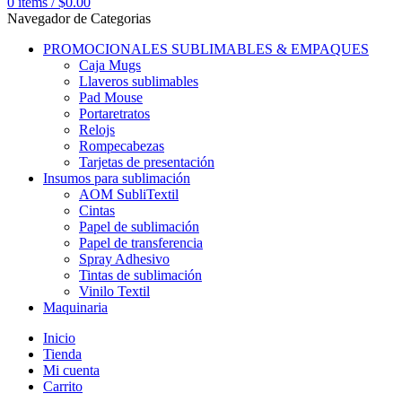
0
items
/
$
0.00
Navegador de Categorias
PROMOCIONALES SUBLIMABLES & EMPAQUES
Caja Mugs
Llaveros sublimables
Pad Mouse
Portaretratos
Relojs
Rompecabezas
Tarjetas de presentación
Insumos para sublimación
AOM SubliTextil
Cintas
Papel de sublimación
Papel de transferencia
Spray Adhesivo
Tintas de sublimación
Vinilo Textil
Maquinaria
Inicio
Tienda
Mi cuenta
Carrito