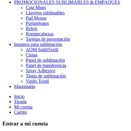
PROMOCIONALES SUBLIMABLES & EMPAQUES
Caja Mugs
Llaveros sublimables
Pad Mouse
Portaretratos
Relojs
Rompecabezas
Tarjetas de presentación
Insumos para sublimación
AOM SubliTextil
Cintas
Papel de sublimación
Papel de transferencia
Spray Adhesivo
Tintas de sublimación
Vinilo Textil
Maquinaria
Inicio
Tienda
Mi cuenta
Carrito
Entrar a mi cuenta