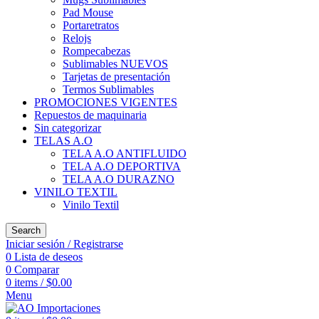
Pad Mouse
Portaretratos
Relojs
Rompecabezas
Sublimables NUEVOS
Tarjetas de presentación
Termos Sublimables
PROMOCIONES VIGENTES
Repuestos de maquinaria
Sin categorizar
TELAS A.O
TELA A.O ANTIFLUIDO
TELA A.O DEPORTIVA
TELA A.O DURAZNO
VINILO TEXTIL
Vinilo Textil
Search
Iniciar sesión / Registrarse
0
Lista de deseos
0
Comparar
0
items
/
$
0.00
Menu